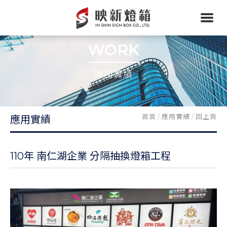
WORK
應用實績
首頁
/
應用實績
/
回上頁
應用實績
110年 南仁湖企業 分隔抽換燈箱工程